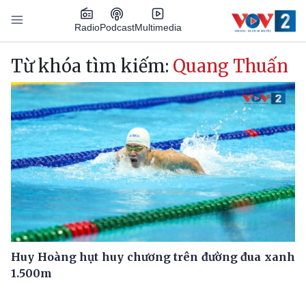
Nhảy đến nội dung
Podcast
Radio
Multimedia
Main navigation
Từ khóa tìm kiếm:
Quang Thuấn
Huy Hoàng hụt huy chương trên đường đua xanh
1.500m