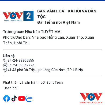
BAN VĂN HOÁ - XÃ HỘI VÀ DÂN
TỘC
Đài Tiếng nói Việt Nam
Trưởng ban: Nhà báo TUYẾT MAI
Phó trưởng ban: Nhà báo Hồng Lan, Xuân Thọ, Xuân
Thân, Hoài Thu
Liên hệ
84-24-39365555
84-24-39342724
41-43 phố Bà Triệu, phường Cửa Nam, TP. Hà Nội
Phát triển và vận hành bởi SolidTech
Mạng xã hội
Theo dõi: