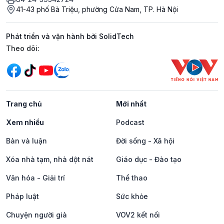
41-43 phố Bà Triệu, phường Cửa Nam, TP. Hà Nội
Phát triển và vận hành bởi SolidTech
Mạng xã hội
Theo dõi:
Trang chủ
Mới nhất
Xem nhiều
Podcast
Bàn và luận
Đời sống - Xã hội
Xóa nhà tạm, nhà dột nát
Giáo dục - Đào tạo
Văn hóa - Giải trí
Thể thao
Pháp luật
Sức khỏe
Chuyện người già
VOV2 kết nối