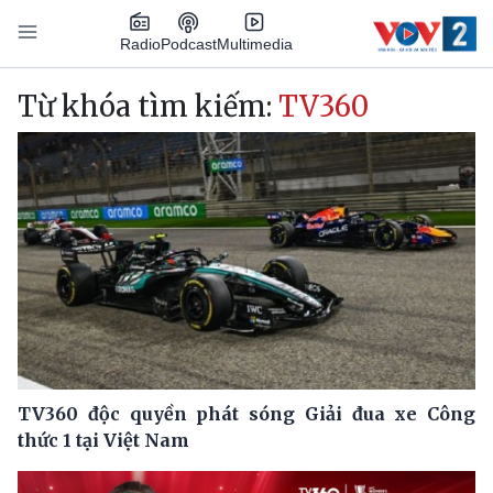
Nhảy đến nội dung
Podcast
Radio
Multimedia
Main navigation
Từ khóa tìm kiếm:
TV360
TV360 độc quyền phát sóng Giải đua xe Công
thức 1 tại Việt Nam