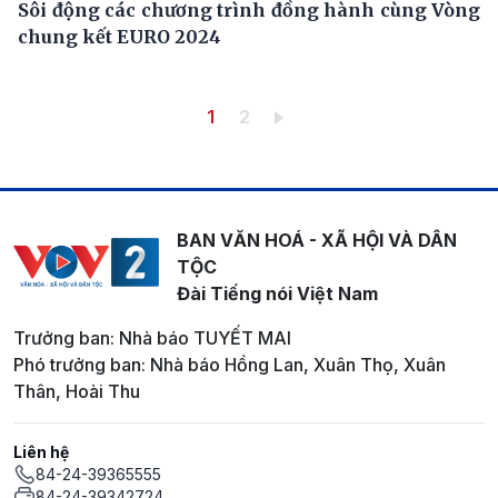
Sôi động các chương trình đồng hành cùng Vòng
chung kết EURO 2024
Pagination
Trang hiện thời
Trang
1
2
BAN VĂN HOÁ - XÃ HỘI VÀ DÂN
TỘC
Đài Tiếng nói Việt Nam
Trưởng ban: Nhà báo TUYẾT MAI
Phó trưởng ban: Nhà báo Hồng Lan, Xuân Thọ, Xuân
Thân, Hoài Thu
Liên hệ
84-24-39365555
84-24-39342724