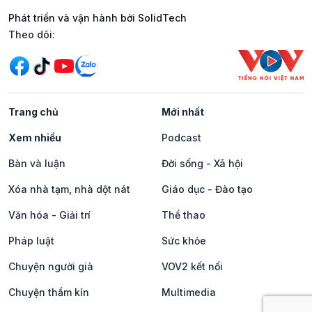
Phát triển và vận hành bởi SolidTech
Mạng xã hội
Theo dõi:
Trang chủ
Mới nhất
Xem nhiều
Podcast
Bàn và luận
Đời sống - Xã hội
Xóa nhà tạm, nhà dột nát
Giáo dục - Đào tạo
Văn hóa - Giải trí
Thể thao
Pháp luật
Sức khỏe
Chuyện người già
VOV2 kết nối
Chuyện thầm kín
Multimedia