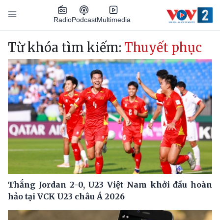
Nhảy đến nội dung
Podcast
Radio
Multimedia
Main navigation
Từ khóa tìm kiếm:
Thuyết phục
Thắng Jordan 2-0, U23 Việt Nam khởi đầu hoàn
hảo tại VCK U23 châu Á 2026