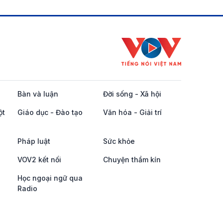
Bàn và luận
Đời sống - Xã hội
ột
Giáo dục - Đào tạo
Văn hóa - Giải trí
Pháp luật
Sức khỏe
VOV2 kết nối
Chuyện thầm kín
Học ngoại ngữ qua
Radio