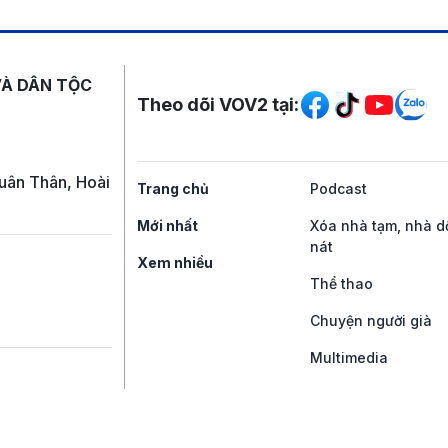
Mạng xã hội
VÀ DÂN TỘC
Theo dõi VOV2 tại:
uân Thân, Hoài
Trang chủ
Podcast
Mới nhất
Xóa nhà tạm, nhà d
nát
Xem nhiều
Thể thao
Chuyện người già
Multimedia