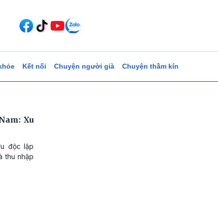
khỏe
Kết nối
Chuyện người già
Chuyện thầm kín
 Nam: Xu
u độc lập
à thu nhập