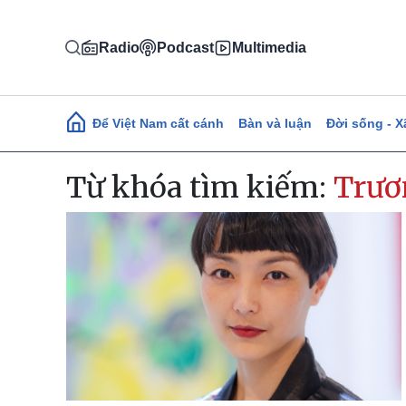
Nhảy đến nội dung
Radio
Podcast
Multimedia
Main navigation
Để Việt Nam cất cánh
Bàn và luận
Đời sống - X
Từ khóa tìm kiếm:
Trươ