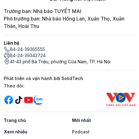
Trưởng ban: Nhà báo TUYẾT MAI
Phó trưởng ban: Nhà báo Hồng Lan, Xuân Thọ, Xuân
Thân, Hoài Thu
Liên hệ
84-24-39365555
84-24-39342724
41-43 phố Bà Triệu, phường Cửa Nam, TP. Hà Nội
Phát triển và vận hành bởi SolidTech
Mạng xã hội
Theo dõi:
Trang chủ
Mới nhất
Xem nhiều
Podcast