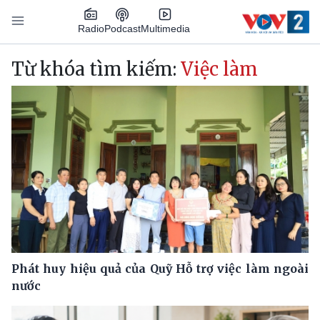
Nhảy đến nội dung
Podcast
Radio
Multimedia
Main navigation
Từ khóa tìm kiếm:
Việc làm
Phát huy hiệu quả của Quỹ Hỗ trợ việc làm ngoài
nước