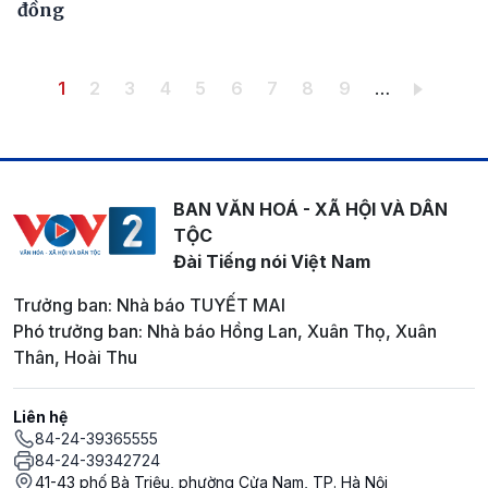
đồng
Pagination
Trang hiện thời
Trang
Trang
Trang
Trang
Trang
Trang
Trang
Trang
1
2
3
4
5
6
7
8
9
…
BAN VĂN HOÁ - XÃ HỘI VÀ DÂN
TỘC
Đài Tiếng nói Việt Nam
Trưởng ban: Nhà báo TUYẾT MAI
Phó trưởng ban: Nhà báo Hồng Lan, Xuân Thọ, Xuân
Thân, Hoài Thu
Liên hệ
84-24-39365555
84-24-39342724
41-43 phố Bà Triệu, phường Cửa Nam, TP. Hà Nội