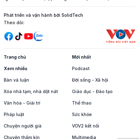
Phát triển và vận hành bởi SolidTech
Mạng xã hội
Theo dõi:
Trang chủ
Mới nhất
Xem nhiều
Podcast
Bàn và luận
Đời sống - Xã hội
Xóa nhà tạm, nhà dột nát
Giáo dục - Đào tạo
Văn hóa - Giải trí
Thể thao
Pháp luật
Sức khỏe
Chuyện người già
VOV2 kết nối
Chuyện thầm kín
Multimedia