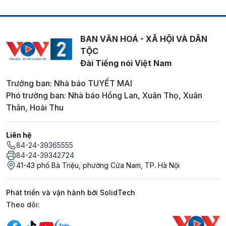
BAN VĂN HOÁ - XÃ HỘI VÀ DÂN
TỘC
Đài Tiếng nói Việt Nam
Trưởng ban: Nhà báo TUYẾT MAI
Phó trưởng ban: Nhà báo Hồng Lan, Xuân Thọ, Xuân
Thân, Hoài Thu
Liên hệ
84-24-39365555
84-24-39342724
41-43 phố Bà Triệu, phường Cửa Nam, TP. Hà Nội
Phát triển và vận hành bởi SolidTech
Mạng xã hội
Theo dõi: