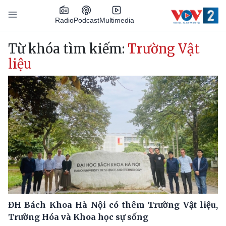
Nhảy đến nội dung
Podcast
Radio
Multimedia
Main navigation
Từ khóa tìm kiếm:
Trường Vật
liệu
ĐH Bách Khoa Hà Nội có thêm Trường Vật liệu,
Trường Hóa và Khoa học sự sống