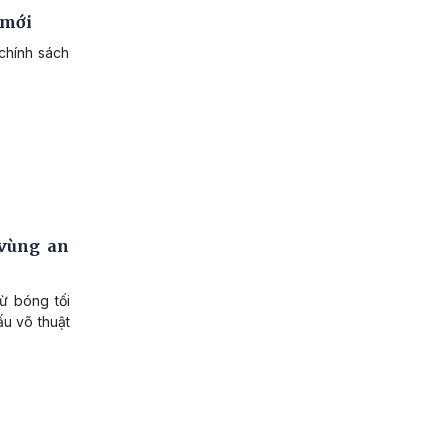
 mới
 chính sách
 vùng an
từ bóng tối
ấu võ thuật