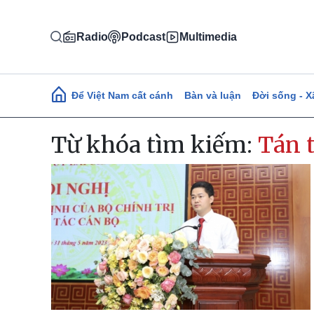
Nhảy đến nội dung
Radio
Podcast
Multimedia
Main navigation
Để Việt Nam cất cánh
Bàn và luận
Đời sống - X
Từ khóa tìm kiếm:
Tán 