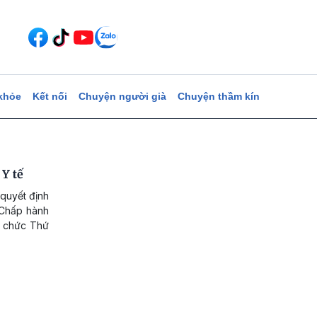
khỏe
Kết nối
Chuyện người già
Chuyện thầm kín
Y tế
quyết định
 Chấp hành
ữ chức Thứ