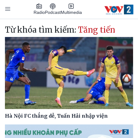
Nhảy đến nội dung
Podcast
Radio
Multimedia
Main navigation
Từ khóa tìm kiếm:
Tăng tiến
Hà Nội FC thắng dễ, Tuấn Hải nhập viện