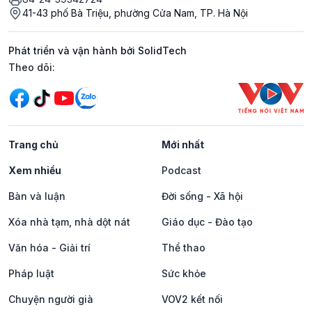
41-43 phố Bà Triệu, phường Cửa Nam, TP. Hà Nội
Phát triển và vận hành bởi SolidTech
Mạng xã hội
Theo dõi:
Trang chủ
Mới nhất
Xem nhiều
Podcast
Bàn và luận
Đời sống - Xã hội
Xóa nhà tạm, nhà dột nát
Giáo dục - Đào tạo
Văn hóa - Giải trí
Thể thao
Pháp luật
Sức khỏe
Chuyện người già
VOV2 kết nối