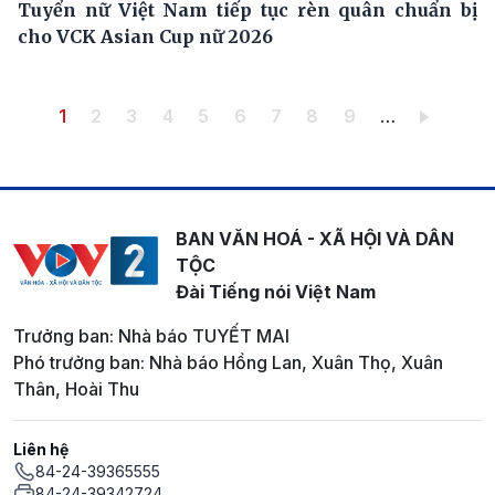
Tuyển nữ Việt Nam tiếp tục rèn quân chuẩn bị
cho VCK Asian Cup nữ 2026
Pagination
Trang hiện thời
Trang
Trang
Trang
Trang
Trang
Trang
Trang
Trang
1
2
3
4
5
6
7
8
9
…
BAN VĂN HOÁ - XÃ HỘI VÀ DÂN
TỘC
Đài Tiếng nói Việt Nam
Trưởng ban: Nhà báo TUYẾT MAI
Phó trưởng ban: Nhà báo Hồng Lan, Xuân Thọ, Xuân
Thân, Hoài Thu
Liên hệ
84-24-39365555
84-24-39342724