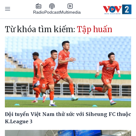
Nhảy đến nội dung
Podcast
Radio
Multimedia
Main navigation
Từ khóa tìm kiếm:
Tập huấn
Đội tuyển Việt Nam thử sức với Siheung FC thuộc
K.League 3