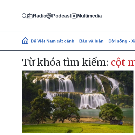
Nhảy đến nội dung
Radio
Podcast
Multimedia
Main navigation
Để Việt Nam cất cánh
Bàn và luận
Đời sống - X
Từ khóa tìm kiếm:
cột 