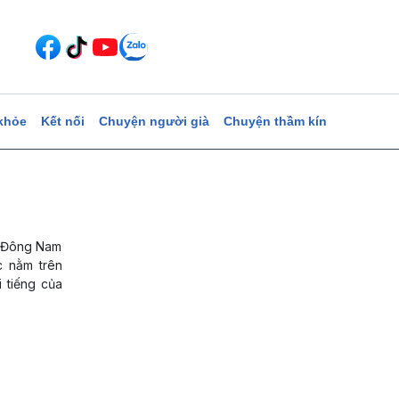
khỏe
Kết nối
Chuyện người già
Chuyện thầm kín
t Đông Nam
c nằm trên
i tiếng của