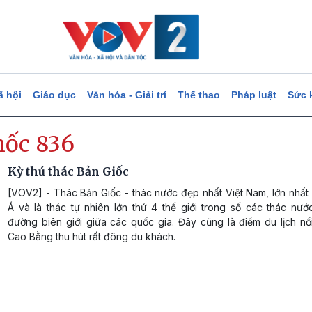
ã hội
Giáo dục
Văn hóa - Giải trí
Thể thao
Pháp luật
Sức 
mốc 836
Kỳ thú thác Bản Giốc
[VOV2] - Thác Bản Giốc - thác nước đẹp nhất Việt Nam, lớn nhấ
Á và là thác tự nhiên lớn thứ 4 thế giới trong số các thác nướ
đường biên giới giữa các quốc gia. Đây cũng là điểm du lịch nổ
Cao Bằng thu hút rất đông du khách.