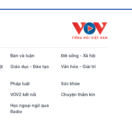
Bàn và luận
Đời sống - Xã hội
ột
Giáo dục - Đào tạo
Văn hóa - Giải trí
Pháp luật
Sức khỏe
VOV2 kết nối
Chuyện thầm kín
Học ngoại ngữ qua
Radio