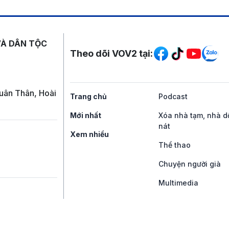
Mạng xã hội
VÀ DÂN TỘC
Theo dõi VOV2 tại:
uân Thân, Hoài
Trang chủ
Podcast
Mới nhất
Xóa nhà tạm, nhà d
nát
Xem nhiều
Thể thao
Chuyện người già
Multimedia