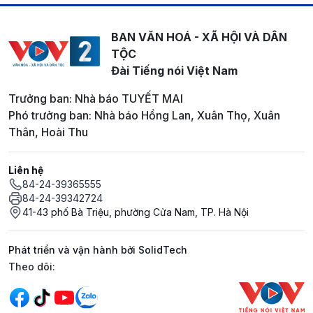
BAN VĂN HOÁ - XÃ HỘI VÀ DÂN
TỘC
Đài Tiếng nói Việt Nam
Trưởng ban: Nhà báo TUYẾT MAI
Phó trưởng ban: Nhà báo Hồng Lan, Xuân Thọ, Xuân
Thân, Hoài Thu
Liên hệ
84-24-39365555
84-24-39342724
41-43 phố Bà Triệu, phường Cửa Nam, TP. Hà Nội
Phát triển và vận hành bởi SolidTech
Mạng xã hội
Theo dõi: