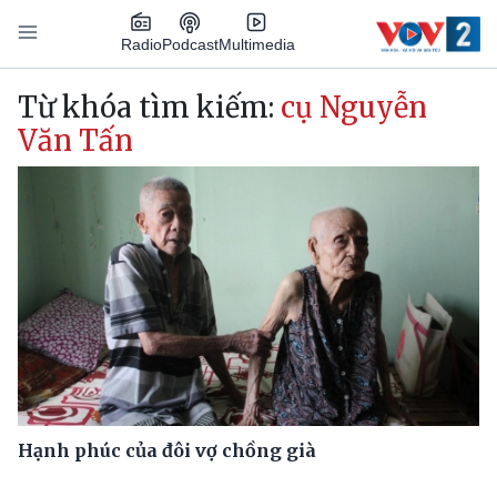
Nhảy đến nội dung
Podcast
Radio
Multimedia
Main navigation
Từ khóa tìm kiếm:
cụ Nguyễn
Văn Tấn
Hạnh phúc của đôi vợ chồng già