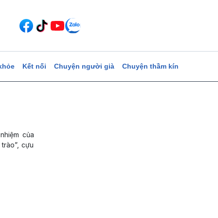
khỏe
Kết nối
Chuyện người già
Chuyện thầm kín
 nhiệm của
 trào”, cựu