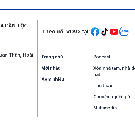
Mạng xã hội
VÀ DÂN TỘC
Theo dõi VOV2 tại:
uân Thân, Hoài
Trang chủ
Podcast
Mới nhất
Xóa nhà tạm, nhà d
nát
Xem nhiều
Thể thao
Chuyện người già
Multimedia