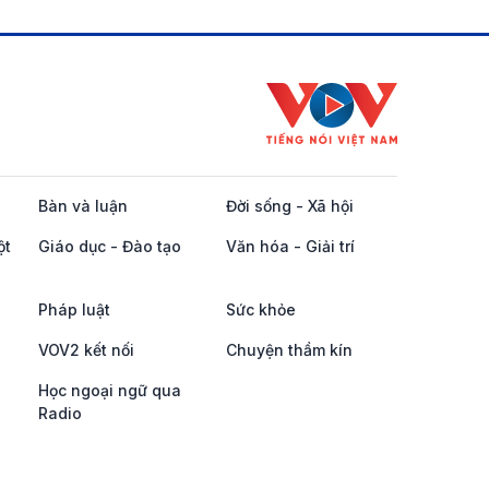
Bàn và luận
Đời sống - Xã hội
ột
Giáo dục - Đào tạo
Văn hóa - Giải trí
Pháp luật
Sức khỏe
VOV2 kết nối
Chuyện thầm kín
Học ngoại ngữ qua
Radio