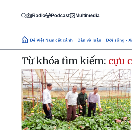
Nhảy đến nội dung
Radio
Podcast
Multimedia
Main navigation
Để Việt Nam cất cánh
Bàn và luận
Đời sống - X
Từ khóa tìm kiếm:
cựu 