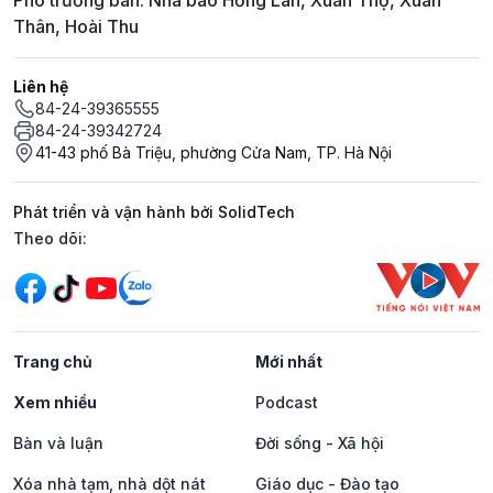
Phó trưởng ban: Nhà báo Hồng Lan, Xuân Thọ, Xuân
Thân, Hoài Thu
Liên hệ
84-24-39365555
84-24-39342724
41-43 phố Bà Triệu, phường Cửa Nam, TP. Hà Nội
Phát triển và vận hành bởi SolidTech
Mạng xã hội
Theo dõi:
Trang chủ
Mới nhất
Xem nhiều
Podcast
Bàn và luận
Đời sống - Xã hội
Xóa nhà tạm, nhà dột nát
Giáo dục - Đào tạo