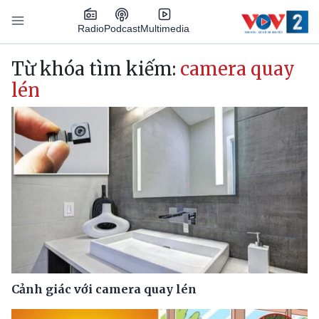
Nhảy đến nội dung
Podcast
Radio
Multimedia
Main navigation
Từ khóa tìm kiếm:
camera quay
lén
Cảnh giác với camera quay lén