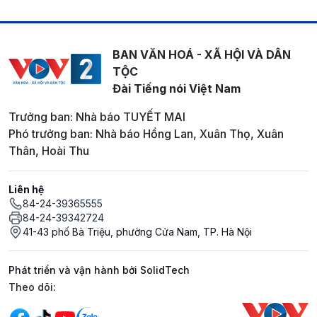
BAN VĂN HOÁ - XÃ HỘI VÀ DÂN
TỘC
Đài Tiếng nói Việt Nam
Trưởng ban: Nhà báo TUYẾT MAI
Phó trưởng ban: Nhà báo Hồng Lan, Xuân Thọ, Xuân
Thân, Hoài Thu
Liên hệ
84-24-39365555
84-24-39342724
41-43 phố Bà Triệu, phường Cửa Nam, TP. Hà Nội
Phát triển và vận hành bởi SolidTech
Mạng xã hội
Theo dõi: