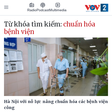
Nhảy đến nội dung
Podcast
Radio
Multimedia
Main navigation
Từ khóa tìm kiếm:
chuẩn hóa
bệnh viện
Hà Nội với nỗ lực nâng chuẩn hóa các bệnh viện
công