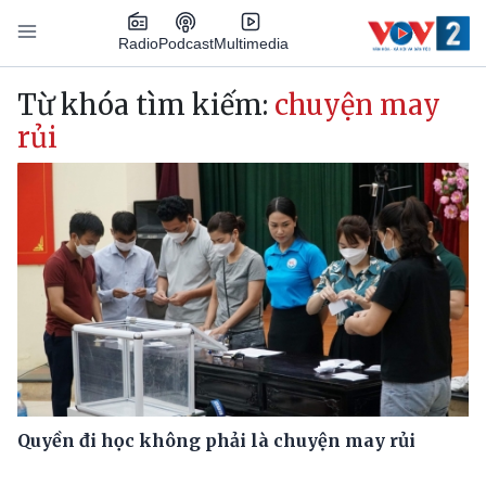
Nhảy đến nội dung
Podcast
Radio
Multimedia
Main navigation
Từ khóa tìm kiếm:
chuyện may
rủi
Quyền đi học không phải là chuyện may rủi