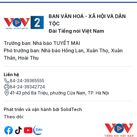
BAN VĂN HOÁ - XÃ HỘI VÀ DÂN
TỘC
Đài Tiếng nói Việt Nam
Trưởng ban: Nhà báo TUYẾT MAI
Phó trưởng ban: Nhà báo Hồng Lan, Xuân Thọ, Xuân
Thân, Hoài Thu
Liên hệ
84-24-39365555
84-24-39342724
41-43 phố Bà Triệu, phường Cửa Nam, TP. Hà Nội
Phát triển và vận hành bởi SolidTech
Mạng xã hội
Theo dõi: