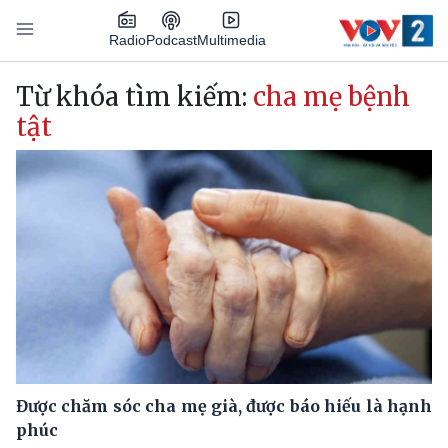
Nhảy đến nội dung
Podcast
Radio
Multimedia
Main navigation
Từ khóa tìm kiếm:
cha mẹ bệnh
tật
Được chăm sóc cha mẹ già, được báo hiếu là hạnh
phúc