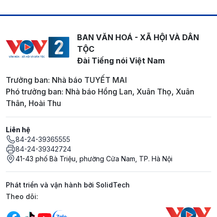
BAN VĂN HOÁ - XÃ HỘI VÀ DÂN
TỘC
Đài Tiếng nói Việt Nam
Trưởng ban: Nhà báo TUYẾT MAI
Phó trưởng ban: Nhà báo Hồng Lan, Xuân Thọ, Xuân
Thân, Hoài Thu
Liên hệ
84-24-39365555
84-24-39342724
41-43 phố Bà Triệu, phường Cửa Nam, TP. Hà Nội
Phát triển và vận hành bởi SolidTech
Mạng xã hội
Theo dõi: