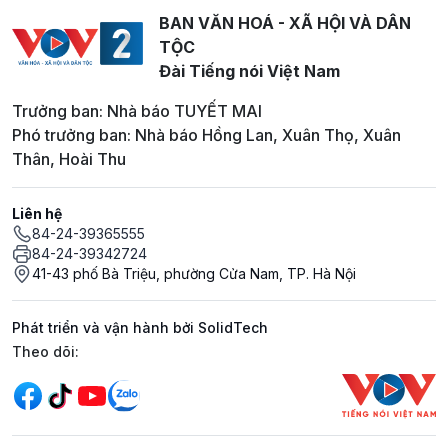
BAN VĂN HOÁ - XÃ HỘI VÀ DÂN
TỘC
Đài Tiếng nói Việt Nam
Trưởng ban: Nhà báo TUYẾT MAI
Phó trưởng ban: Nhà báo Hồng Lan, Xuân Thọ, Xuân
Thân, Hoài Thu
Liên hệ
84-24-39365555
84-24-39342724
41-43 phố Bà Triệu, phường Cửa Nam, TP. Hà Nội
Phát triển và vận hành bởi SolidTech
Mạng xã hội
Theo dõi: