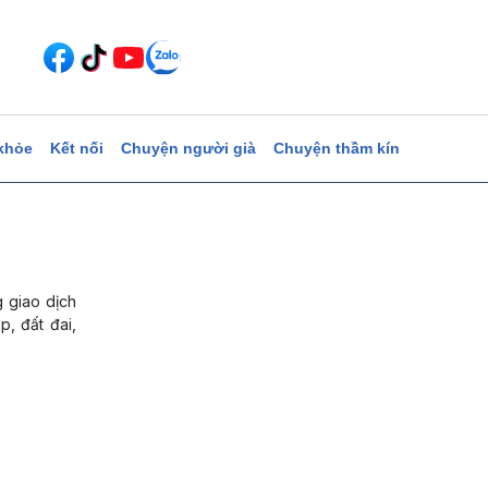
khỏe
Kết nối
Chuyện người già
Chuyện thầm kín
g giao dịch
p, đất đai,