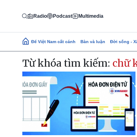
Nhảy đến nội dung
Radio
Podcast
Multimedia
Main navigation
Để Việt Nam cất cánh
Bàn và luận
Đời sống - X
Từ khóa tìm kiếm:
chữ 