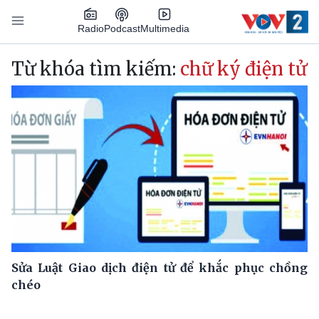
Nhảy đến nội dung
Podcast
Radio
Multimedia
Main navigation
Từ khóa tìm kiếm:
chữ ký điện tử
Sửa Luật Giao dịch điện tử để khắc phục chồng
chéo