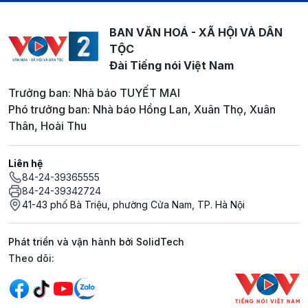
BAN VĂN HOÁ - XÃ HỘI VÀ DÂN
TỘC
Đài Tiếng nói Việt Nam
Trưởng ban: Nhà báo TUYẾT MAI
Phó trưởng ban: Nhà báo Hồng Lan, Xuân Thọ, Xuân
Thân, Hoài Thu
Liên hệ
84-24-39365555
84-24-39342724
41-43 phố Bà Triệu, phường Cửa Nam, TP. Hà Nội
Phát triển và vận hành bởi SolidTech
Mạng xã hội
Theo dõi: