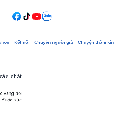
khỏe
Kết nối
Chuyện người già
Chuyện thầm kín
các chất
ốc vàng đối
ữ được sức