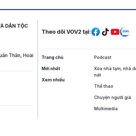
Mạng xã hội
VÀ DÂN TỘC
Theo dõi VOV2 tại:
uân Thân, Hoài
Trang chủ
Podcast
Mới nhất
Xóa nhà tạm, nhà d
nát
Xem nhiều
Thể thao
Chuyện người già
Multimedia