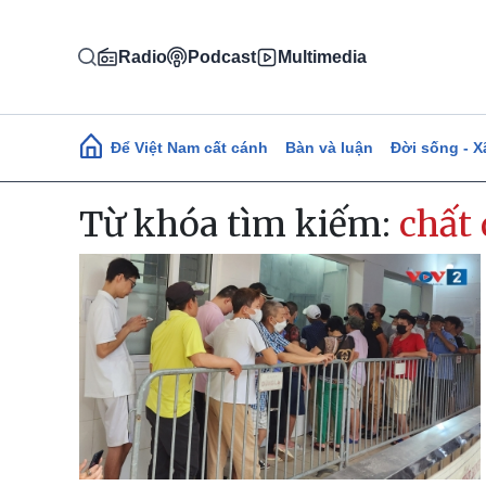
Nhảy đến nội dung
Radio
Podcast
Multimedia
Main navigation
Để Việt Nam cất cánh
Bàn và luận
Đời sống - X
Từ khóa tìm kiếm:
chất