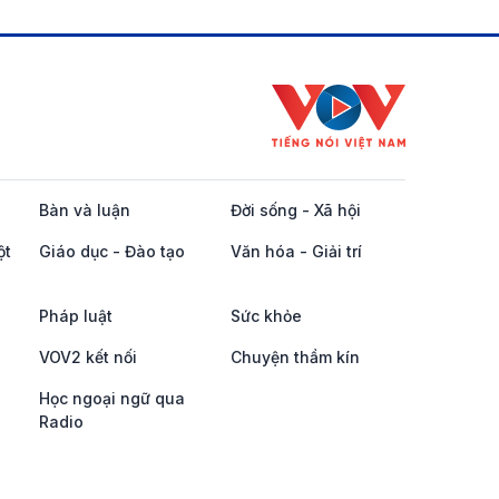
Bàn và luận
Đời sống - Xã hội
ột
Giáo dục - Đào tạo
Văn hóa - Giải trí
Pháp luật
Sức khỏe
VOV2 kết nối
Chuyện thầm kín
Học ngoại ngữ qua
Radio