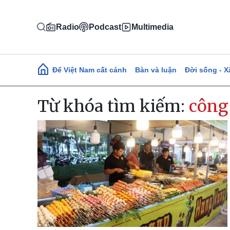
Nhảy đến nội dung
Radio
Podcast
Multimedia
Main navigation
Để Việt Nam cất cánh
Bàn và luận
Đời sống - X
Từ khóa tìm kiếm:
công