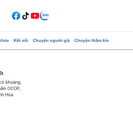
khỏe
Kết nối
Chuyện người già
Chuyện thầm kín
ch
 có khoảng
 phẩm OCOP,
nh Hòa.