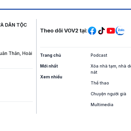
Mạng xã hội
VÀ DÂN TỘC
Theo dõi VOV2 tại:
uân Thân, Hoài
Trang chủ
Podcast
Mới nhất
Xóa nhà tạm, nhà d
nát
Xem nhiều
Thể thao
Chuyện người già
Multimedia