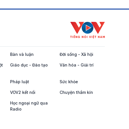
Bàn và luận
Đời sống - Xã hội
ột
Giáo dục - Đào tạo
Văn hóa - Giải trí
Pháp luật
Sức khỏe
VOV2 kết nối
Chuyện thầm kín
Học ngoại ngữ qua
Radio