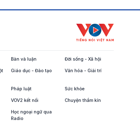
Bàn và luận
Đời sống - Xã hội
ột
Giáo dục - Đào tạo
Văn hóa - Giải trí
Pháp luật
Sức khỏe
VOV2 kết nối
Chuyện thầm kín
Học ngoại ngữ qua
Radio