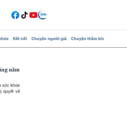
khỏe
Kết nối
Chuyện người già
Chuyện thầm kín
hằng năm
m sức khỏe
ị quyết về