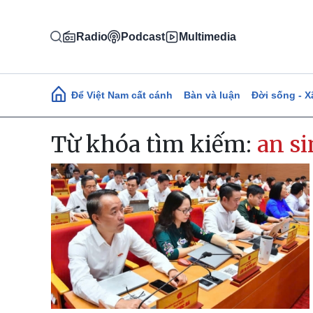
Nhảy đến nội dung
Radio
Podcast
Multimedia
Main navigation
Để Việt Nam cất cánh
Bàn và luận
Đời sống - X
Từ khóa tìm kiếm:
an si