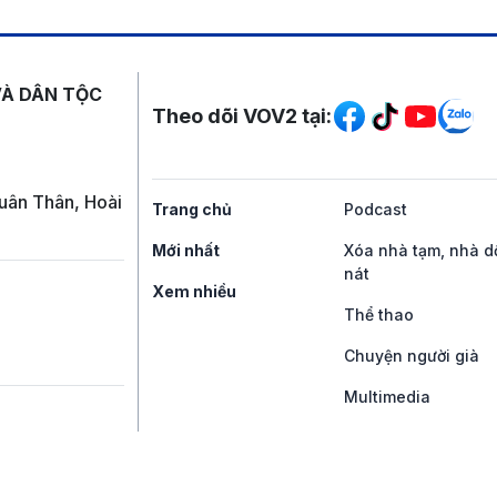
Mạng xã hội
VÀ DÂN TỘC
Theo dõi VOV2 tại:
uân Thân, Hoài
Trang chủ
Podcast
Mới nhất
Xóa nhà tạm, nhà d
nát
Xem nhiều
Thể thao
Chuyện người già
Multimedia