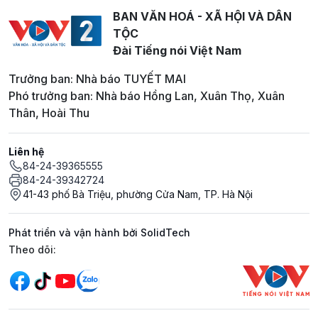
BAN VĂN HOÁ - XÃ HỘI VÀ DÂN
TỘC
Đài Tiếng nói Việt Nam
Trưởng ban: Nhà báo TUYẾT MAI
Phó trưởng ban: Nhà báo Hồng Lan, Xuân Thọ, Xuân
Thân, Hoài Thu
Liên hệ
84-24-39365555
84-24-39342724
41-43 phố Bà Triệu, phường Cửa Nam, TP. Hà Nội
Phát triển và vận hành bởi SolidTech
Mạng xã hội
Theo dõi: