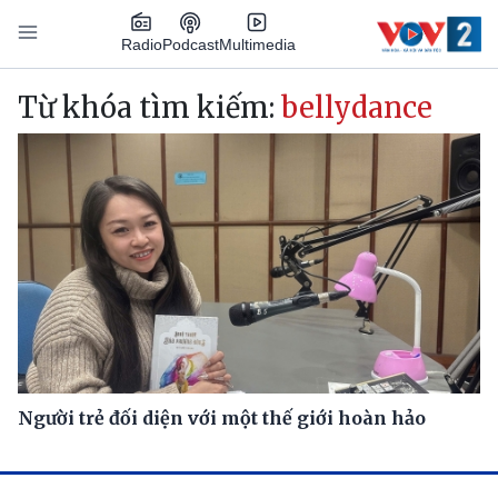
Nhảy đến nội dung
Podcast
Radio
Multimedia
Main navigation
Từ khóa tìm kiếm:
bellydance
Người trẻ đối diện với một thế giới hoàn hảo