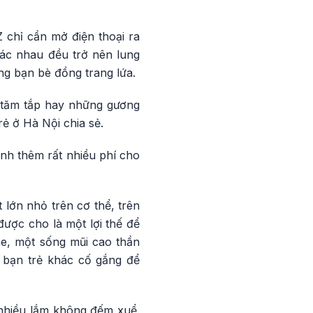
 chỉ cần mở điện thoại ra
hác nhau đều trở nên lung
ng bạn bè đồng trang lứa.
u tăm tắp hay những gương
rẻ ở Hà Nội chia sẻ.
nh thêm rất nhiều phí cho
t lớn nhỏ trên cơ thể, trên
ược cho là một lợi thế để
ne, một sống mũi cao thần
 bạn trẻ khác cố gắng để
 nhiều lắm không đếm xuể.