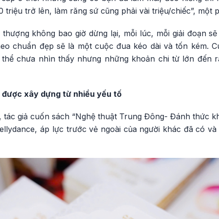
0 triệu trở lên, làm răng sứ cũng phải vài triệu/chiếc”, một
thượng không bao giờ dừng lại, mỗi lúc, mỗi giải đoạn sẽ
theo chuẩn đẹp sẽ là một cuộc đua kéo dài và tốn kém. 
ó thể chưa nhìn thấy nhưng những khoản chi từ lớn đến rấ
 được xây dựng từ nhiều yếu tố
 tác giả cuốn sách “Nghệ thuật Trung Đông- Đánh thức khí
llydance, áp lực trước vẻ ngoài của người khác đã có và t