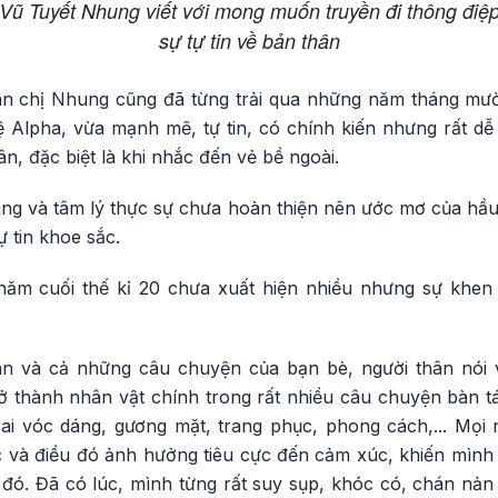
Vũ Tuyết Nhung viết với mong muốn truyền đi thông điệ
sự tự tin về bản thân
n chị Nhung cũng đã từng trải qua những năm tháng mườ
 Alpha, vừa mạnh mẽ, tự tin, có chính kiến nhưng rất d
n, đặc biệt là khi nhắc đến vẻ bề ngoài.
áng và tâm lý thực sự chưa hoàn thiện nên ước mơ của hầu 
ự tin khoe sắc.
ăm cuối thế kỉ 20 chưa xuất hiện nhiều nhưng sự khen c
án và cả những câu chuyện của bạn bè, người thân nói
rở thành nhân vật chính trong rất nhiều câu chuyện bàn t
bai vóc dáng, gương mặt, trang phục, phong cách,... Mọi 
c và điều đó ảnh hưởng tiêu cực đến cảm xúc, khiến mình 
 đó. Đã có lúc, mình từng rất suy sụp, khóc có, chán nản