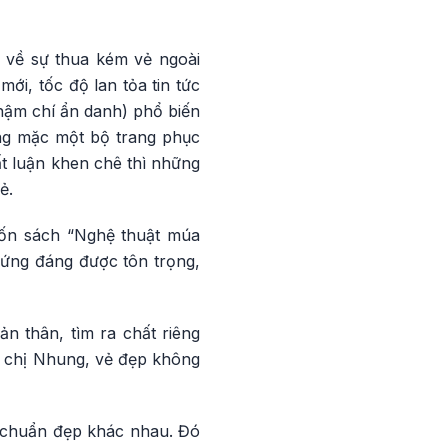
c về sự thua kém vẻ ngoài
ới, tốc độ lan tỏa tin tức
hậm chí ẩn danh) phổ biến
ùng mặc một bộ trang phục
ất luận khen chê thì những
ẻ.
uốn sách “Nghệ thuật múa
xứng đáng được tôn trọng,
n thân, tìm ra chất riêng
o chị Nhung, vẻ đẹp không
u chuẩn đẹp khác nhau. Đó