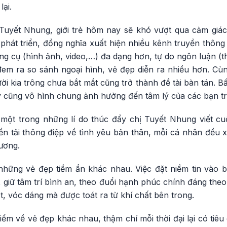
ại.
Tuyết Nhung, giới trẻ hôm nay sẽ khó vượt qua cảm giá
phát triển, đồng nghĩa xuất hiện nhiều kênh truyền thông m
g cụ (hình ảnh, video,…) đa dạng hơn, tự do ngôn luận (t
 đem ra so sánh ngoại hình, vẻ đẹp diễn ra nhiều hơn. C
i kia trông chưa bắt mắt cũng trở thành đề tài bàn tán. B
y cũng vô hình chung ảnh hưởng đến tâm lý của các bạn tr
ột trong những lí do thúc đẩy chị Tuyết Nhung viết c
 tải thông điệp về tình yêu bản thân, mỗi cá nhân đều 
ương.
hững vẻ đẹp tiềm ẩn khác nhau. Việc đặt niềm tin vào bả
 giữ tâm trí bình an, theo đuổi hạnh phúc chính đáng the
t, vóc dáng mà được toát ra từ khí chất bên trong.
ểm về vẻ đẹp khác nhau, thậm chí mỗi thời đại lại có tiê