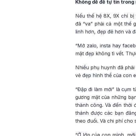
Không dễ để tự tin trong
Nếu thế hệ 8X, 9X chỉ bị
đã “va” phải cả một thế 
linh hơn, đẹp đẽ hơn và đ
“Mở zalo, insta hay face
mặt đẹp không tì vết. Thực
Nhiều phụ huynh đã phải t
vẻ đẹp hình thể của con 
“Đập đi làm mới” là cụm từ
gương mặt của những bạn 
thành công. Và đến thời 
thánh được các bạn đăng
theo đuổi. Và chi phí cho
“Ở lớp của con mình, mới