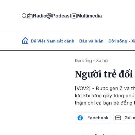
Nhảy đến nội dung
Radio
Podcast
Multimedia
Main navigation
Để Việt Nam cất cánh
Bàn và luận
Đời sống - X
Đời sống - Xã hội
Người trẻ đối
[VOV2] - Được gen Z và th
lực khi từng giây từng ph
thậm chí cả bạn bè đồng t
Facebook
Gửi 