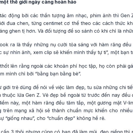
 một thế giới ngày càng hoàn hảo
 tác động bởi các thần tượng âm nhạc, phim ảnh thì Gen Z
giới đua chen, từng centimet cơ thể theo các cách thức k
áng ghen tị hơn. Và đối tượng để so sánh có khi chỉ là nhữ
book ra là thấy những nụ cười tỏa sáng với hàm răng đề
 sự nhìn ảnh, xem clip sẽ khiến mình thấy tự ti”, một bạn t
hốt lên rằng ngoài các khoản phí học tập, họ còn phải gá
em mình chỉ bởi “bằng bạn bằng bè”.
 giới trẻ dùng để nói về việc làm đẹp, tu sửa những chi tiế
thuộc lứa Gen Z. Vẻ đẹp bề ngoài từ trước đến nay đều đ
điểm này, một hàm răng đều tăm tắp, một gương mặt V-li
 trên mạng xã hội sẽ thành chuẩn mực khiến cho nhiều
 sự “giống nhau”, cho “chuẩn đẹp” không hề rẻ.
 cấp 3 thôi nhưng cũng có bạn đã làm mũi, đeo niềng thì