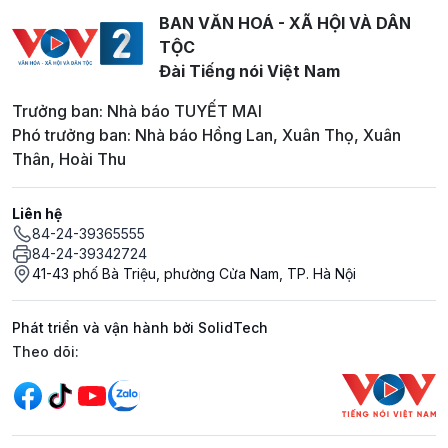
BAN VĂN HOÁ - XÃ HỘI VÀ DÂN
TỘC
Đài Tiếng nói Việt Nam
Trưởng ban: Nhà báo TUYẾT MAI
Phó trưởng ban: Nhà báo Hồng Lan, Xuân Thọ, Xuân
Thân, Hoài Thu
Liên hệ
84-24-39365555
84-24-39342724
41-43 phố Bà Triệu, phường Cửa Nam, TP. Hà Nội
Phát triển và vận hành bởi SolidTech
Mạng xã hội
Theo dõi: