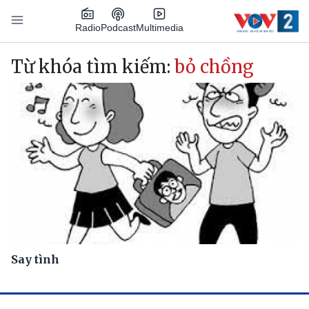
Nhảy đến nội dung
Podcast
Radio
Multimedia
Main navigation
Từ khóa tìm kiếm:
bỏ chồng
Say tình