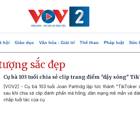
ã hội
Giáo dục
Văn hóa - Giải trí
Thể thao
Pháp luật
Sức 
 tượng sắc đẹp
Cụ bà 103 tuổi chia sẻ clip trang điểm "dậy sóng" Ti
[VOV2] - Cụ bà 103 tuổi Joan Partridg lập tức thành "TikToker 
sau khi chia sẻ clip đánh phấn má hồng; dân mạng mê mẩn vẻ đá
chấp tuổi tác của cụ