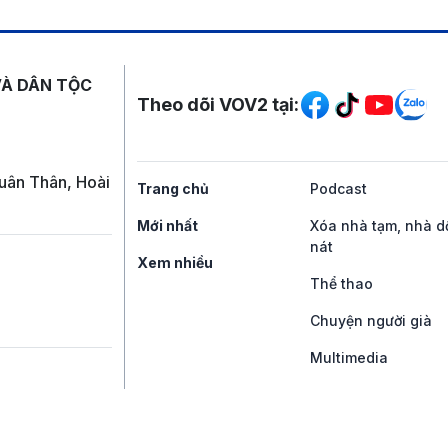
Mạng xã hội
VÀ DÂN TỘC
Theo dõi VOV2 tại:
uân Thân, Hoài
Trang chủ
Podcast
Mới nhất
Xóa nhà tạm, nhà d
nát
Xem nhiều
Thể thao
Chuyện người già
Multimedia