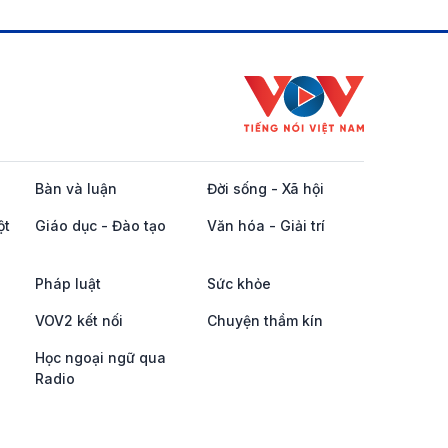
Bàn và luận
Đời sống - Xã hội
ột
Giáo dục - Đào tạo
Văn hóa - Giải trí
Pháp luật
Sức khỏe
VOV2 kết nối
Chuyện thầm kín
Học ngoại ngữ qua
Radio