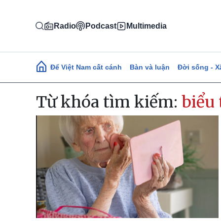
Nhảy đến nội dung
Radio
Podcast
Multimedia
Main navigation
Để Việt Nam cất cánh
Bàn và luận
Đời sống - X
Từ khóa tìm kiếm:
biểu