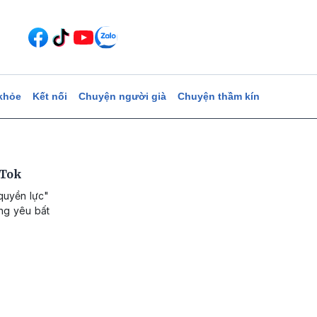
khỏe
Kết nối
Chuyện người già
Chuyện thầm kín
kTok
quyền lực"
ng yêu bất