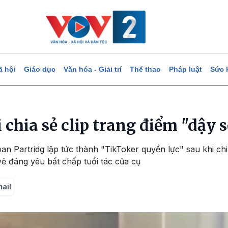
ã hội
Giáo dục
Văn hóa - Giải trí
Thể thao
Pháp luật
Sức 
i chia sẻ clip trang điểm "dậy
oan Partridg lập tức thành "TikToker quyền lực" sau khi ch
 đáng yêu bất chấp tuổi tác của cụ
mail