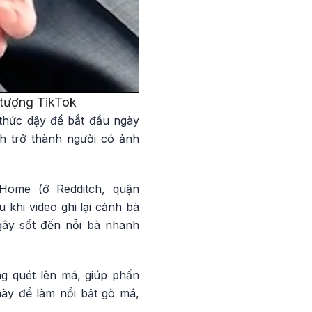
n tượng TikTok
 thức dậy để bắt đầu ngày
nh trở thành người có ảnh
 Home (ở Redditch, quận
 khi video ghi lại cảnh bà
ây sốt đến nỗi bà nhanh
g quét lên má, giúp phấn
này để làm nổi bật gò má,