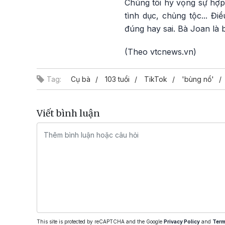
Chúng tôi hy vọng sự hợp 
tình dục, chủng tộc... Đ
đúng hay sai. Bà Joan là 
(Theo vtcnews.vn)
Tag:
Cụ bà
103 tuổi
TikTok
'bùng nổ'
Viết bình luận
This site is protected by reCAPTCHA and the Google
Privacy Policy
and
Term