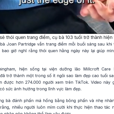
sẻ thói quen trang điểm, cụ bà 103 tuổi trở thành hiệ
bà Joan Partridge vẫn trang điểm mỗi buổi sáng sau khi
bao giờ nghĩ rằng thói quen hằng ngày này lại giúp mì
ingham, hiện sống tại viện dưỡng lão Millcroft Care
đã trở thành một trong số ít ngôi sao làm đẹp cao tuổi sau
 được hơn 274.000 người xem trên TikTok. Video này g
có sức ảnh hưởng trong lĩnh vực làm đẹp.
ằng bà đánh phấn má hồng bằng bông phấn và nhẹ nhàn
rằng, nhiều người luôn mỉm cười khi thực hiện thao tác 
p nhăn nên không thể làm vậy được.