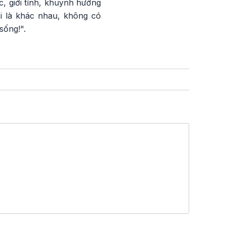
c, giới tính, khuynh hướng
ời là khác nhau, không có
sống!".