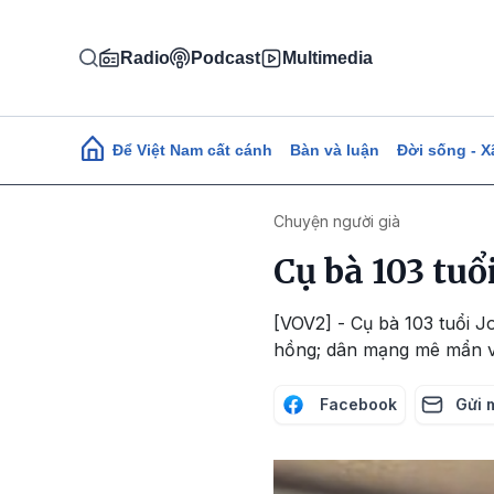
Nhảy đến nội dung
Radio
Podcast
Multimedia
Main navigation
Để Việt Nam cất cánh
Bàn và luận
Đời sống - X
Chuyện người già
Cụ bà 103 tuổ
[VOV2] - Cụ bà 103 tuổi J
hồng; dân mạng mê mẩn vẻ
Facebook
Gửi 