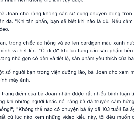
 bà Joan cho rằng không cần sử dụng chuyển động tròn
ên da. "Khi tán phấn, bạn sẽ biết khi nào là đủ. Nếu cảm
ideo.
oan, trong chiếc áo hồng và áo len cardigan màu xanh n
mình và hét lên: "Ôi dì ơi" khi lục tung các sản phẩm bên
ương nhỏ gọn có đèn và tiết lộ, sản phẩm yêu thích của b
t số người bạn trong viện dưỡng lão, bà Joan cho xem m
 kính máy ảnh.
 trang điểm của bà Joan nhận được rất nhiều bình luận t
ng khi những người khác nói rằng bà đã truyền cảm hứng
ồng!"; "Không thể nào có chuyện bà ấy đã 103 tuổi! Bà ấy 
bất cứ lúc nào xem những video kiểu này, tôi đều muốn 