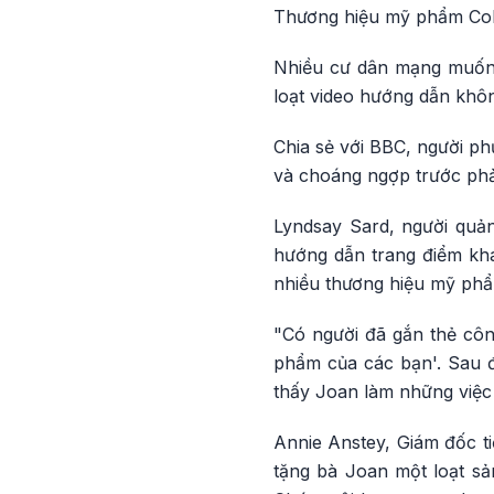
Thương hiệu mỹ phẩm Coll
Nhiều cư dân mạng muốn 
loạt video hướng dẫn không
Chia sẻ với BBC, người ph
và choáng ngợp trước phả
Lyndsay Sard, người quản
hướng dẫn trang điểm kh
nhiều thương hiệu mỹ phẩm
"Có người đã gắn thẻ cô
phẩm của các bạn'. Sau đó
thấy Joan làm những việc 
Annie Anstey, Giám đốc tiế
tặng bà Joan một loạt s