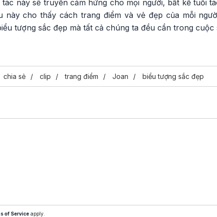
tác này sẽ truyền cảm hứng cho mọi người, bất kể tuổi tá
iều này cho thấy cách trang điểm và vẻ đẹp của mỗi ngư
biểu tượng sắc đẹp mà tất cả chúng ta đều cần trong cuộc 
chia sẻ
clip
trang điểm
Joan
biểu tượng sắc đẹp
s of Service
apply.