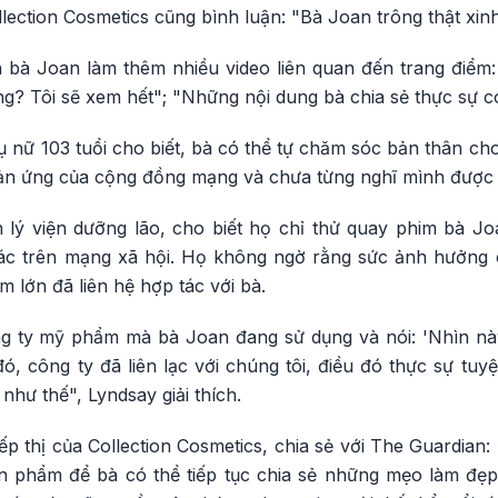
ection Cosmetics cũng bình luận: "Bà Joan trông thật xin
bà Joan làm thêm nhiều video liên quan đến trang điểm:
? Tôi sẽ xem hết"; "Những nội dung bà chia sẻ thực sự có t
ụ nữ 103 tuổi cho biết, bà có thể tự chăm sóc bản thân ch
n ứng của cộng đồng mạng và chưa từng nghĩ mình được 
 lý viện dưỡng lão, cho biết họ chỉ thử quay phim bà Jo
ác trên mạng xã hội. Họ không ngờ rằng sức ảnh hưởng
 lớn đã liên hệ hợp tác với bà.
ng ty mỹ phẩm mà bà Joan đang sử dụng và nói: 'Nhìn nà
, công ty đã liên lạc với chúng tôi, điều đó thực sự tuyệt 
như thế", Lyndsay giải thích.
p thị của Collection Cosmetics, chia sẻ với The Guardian: 
ản phẩm để bà có thể tiếp tục chia sẻ những mẹo làm đẹ