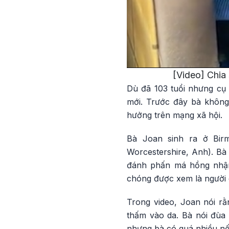
[Video] Chia 
Dù đã 103 tuổi nhưng cụ 
mới. Trước đây bà không 
hưởng trên mạng xã hội.
Bà Joan sinh ra ở Birm
Worcestershire, Anh). Bà 
đánh phấn má hồng nhận
chóng được xem là người 
Trong video, Joan nói r
thấm vào da. Bà nói đùa 
nhưng bà có quá nhiều nế