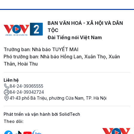
BAN VĂN HOÁ - XÃ HỘI VÀ DÂN
TỘC
Đài Tiếng nói Việt Nam
Trưởng ban: Nhà báo TUYẾT MAI
Phó trưởng ban: Nhà báo Hồng Lan, Xuân Thọ, Xuân
Thân, Hoài Thu
Liên hệ
84-24-39365555
84-24-39342724
41-43 phố Bà Triệu, phường Cửa Nam, TP. Hà Nội
Phát triển và vận hành bởi SolidTech
Mạng xã hội
Theo dõi: