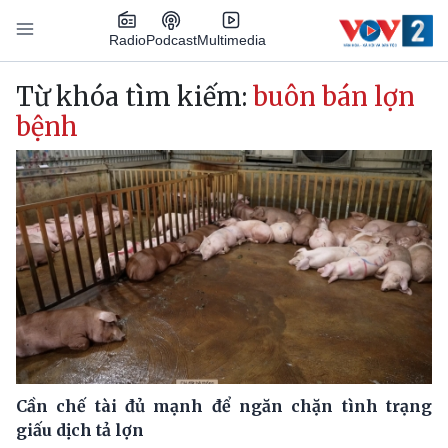
Nhảy đến nội dung
Podcast
Radio
Multimedia
Main navigation
Từ khóa tìm kiếm:
buôn bán lợn
bệnh
Cần chế tài đủ mạnh để ngăn chặn tình trạng
giấu dịch tả lợn