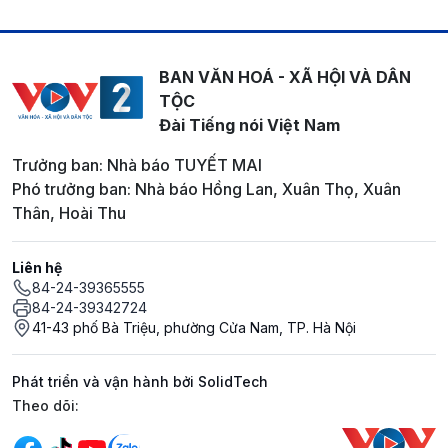
BAN VĂN HOÁ - XÃ HỘI VÀ DÂN
TỘC
Đài Tiếng nói Việt Nam
Trưởng ban: Nhà báo TUYẾT MAI
Phó trưởng ban: Nhà báo Hồng Lan, Xuân Thọ, Xuân
Thân, Hoài Thu
Liên hệ
84-24-39365555
84-24-39342724
41-43 phố Bà Triệu, phường Cửa Nam, TP. Hà Nội
Phát triển và vận hành bởi SolidTech
Mạng xã hội
Theo dõi: