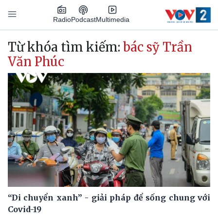
Nhảy đến nội dung
Podcast
Radio
Multimedia
Main navigation
Từ khóa tìm kiếm:
bác sỹ Trần
Văn Phúc
“Di chuyển xanh” - giải pháp để sống chung với
Covid-19