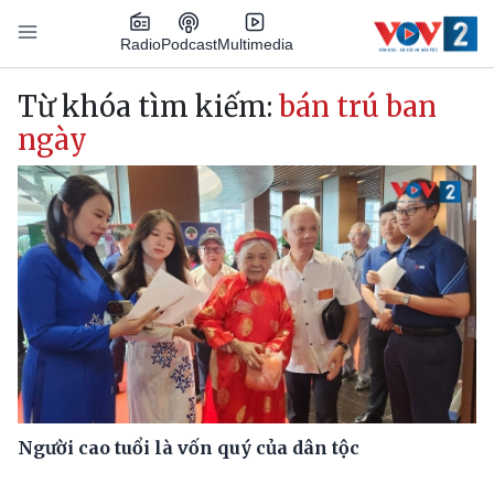
Nhảy đến nội dung
Podcast
Radio
Multimedia
Main navigation
Từ khóa tìm kiếm:
bán trú ban
ngày
Người cao tuổi là vốn quý của dân tộc