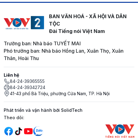
BAN VĂN HOÁ - XÃ HỘI VÀ DÂN
TỘC
Đài Tiếng nói Việt Nam
Trưởng ban: Nhà báo TUYẾT MAI
Phó trưởng ban: Nhà báo Hồng Lan, Xuân Thọ, Xuân
Thân, Hoài Thu
Liên hệ
84-24-39365555
84-24-39342724
41-43 phố Bà Triệu, phường Cửa Nam, TP. Hà Nội
Phát triển và vận hành bởi SolidTech
Mạng xã hội
Theo dõi: