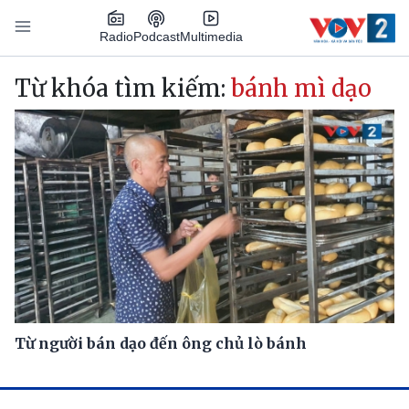
Nhảy đến nội dung
Podcast
Radio
Multimedia
Main navigation
Từ khóa tìm kiếm:
bánh mì dạo
Từ người bán dạo đến ông chủ lò bánh