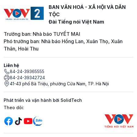
BAN VĂN HOÁ - XÃ HỘI VÀ DÂN
TỘC
Đài Tiếng nói Việt Nam
Trưởng ban: Nhà báo TUYẾT MAI
Phó trưởng ban: Nhà báo Hồng Lan, Xuân Thọ, Xuân
Thân, Hoài Thu
Liên hệ
84-24-39365555
84-24-39342724
41-43 phố Bà Triệu, phường Cửa Nam, TP. Hà Nội
Phát triển và vận hành bởi SolidTech
Mạng xã hội
Theo dõi: