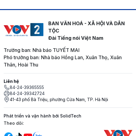
BAN VĂN HOÁ - XÃ HỘI VÀ DÂN
TỘC
Đài Tiếng nói Việt Nam
Trưởng ban: Nhà báo TUYẾT MAI
Phó trưởng ban: Nhà báo Hồng Lan, Xuân Thọ, Xuân
Thân, Hoài Thu
Liên hệ
84-24-39365555
84-24-39342724
41-43 phố Bà Triệu, phường Cửa Nam, TP. Hà Nội
Phát triển và vận hành bởi SolidTech
Mạng xã hội
Theo dõi: