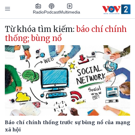
Nhảy đến nội dung
Podcast
Radio
Multimedia
Main navigation
Từ khóa tìm kiếm:
báo chí chính
thống; bùng nổ
Báo chí chính thống trước sự bùng nổ của mạng
xã hội