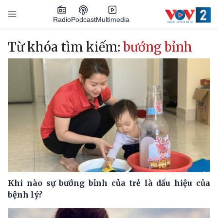
Nhảy đến nội dung
Podcast
Radio
Multimedia
Main navigation
Từ khóa tìm kiếm:
bướng bỉnh
Khi nào sự bướng bỉnh của trẻ là dấu hiệu của
bệnh lý?