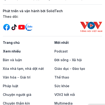
Phát triển và vận hành bởi SolidTech
Mạng xã hội
Theo dõi:
Trang chủ
Mới nhất
Xem nhiều
Podcast
Bàn và luận
Đời sống - Xã hội
Xóa nhà tạm, nhà dột nát
Giáo dục - Đào tạo
Văn hóa - Giải trí
Thể thao
Pháp luật
Sức khỏe
Chuyện người già
VOV2 kết nối
Chuyện thầm kín
Multimedia