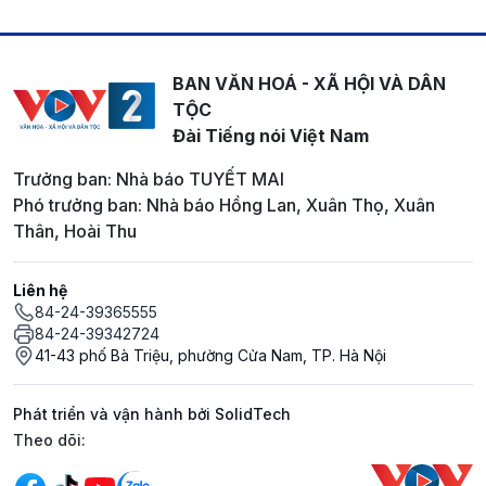
BAN VĂN HOÁ - XÃ HỘI VÀ DÂN
TỘC
Đài Tiếng nói Việt Nam
Trưởng ban: Nhà báo TUYẾT MAI
Phó trưởng ban: Nhà báo Hồng Lan, Xuân Thọ, Xuân
Thân, Hoài Thu
Liên hệ
84-24-39365555
84-24-39342724
41-43 phố Bà Triệu, phường Cửa Nam, TP. Hà Nội
Phát triển và vận hành bởi SolidTech
Mạng xã hội
Theo dõi: