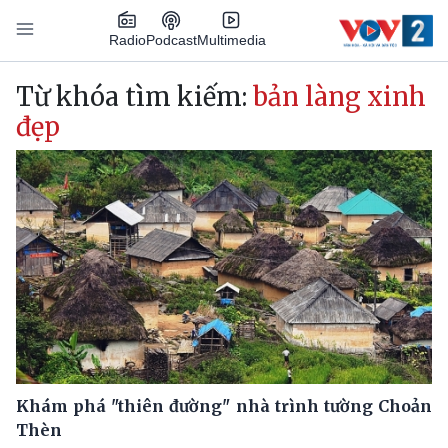
Nhảy đến nội dung
Podcast
Radio
Multimedia
Main navigation
Từ khóa tìm kiếm:
bản làng xinh
đẹp
Khám phá "thiên đường" nhà trình tường Choản
Thèn