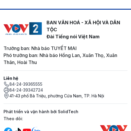
BAN VĂN HOÁ - XÃ HỘI VÀ DÂN
TỘC
Đài Tiếng nói Việt Nam
Trưởng ban: Nhà báo TUYẾT MAI
Phó trưởng ban: Nhà báo Hồng Lan, Xuân Thọ, Xuân
Thân, Hoài Thu
Liên hệ
84-24-39365555
84-24-39342724
41-43 phố Bà Triệu, phường Cửa Nam, TP. Hà Nội
Phát triển và vận hành bởi SolidTech
Mạng xã hội
Theo dõi: