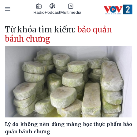
Nhảy đến nội dung
Podcast
Radio
Multimedia
Main navigation
Từ khóa tìm kiếm:
bảo quản
bánh chưng
Lý do không nên dùng màng bọc thực phẩm bảo
quản bánh chưng