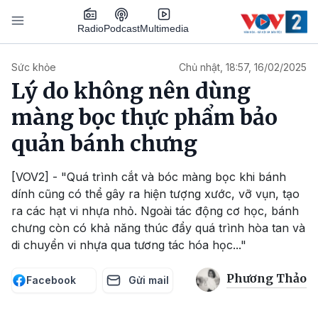
Nhảy đến nội dung
Podcast
Radio
Multimedia
Main navigation
Sức khỏe
Chủ nhật, 18:57, 16/02/2025
Lý do không nên dùng
màng bọc thực phẩm bảo
quản bánh chưng
[VOV2] - "Quá trình cắt và bóc màng bọc khi bánh
dính cũng có thể gây ra hiện tượng xước, vỡ vụn, tạo
ra các hạt vi nhựa nhỏ. Ngoài tác động cơ học, bánh
chưng còn có khả năng thúc đẩy quá trình hòa tan và
di chuyển vi nhựa qua tương tác hóa học..."
Phương Thảo
Facebook
Gửi mail