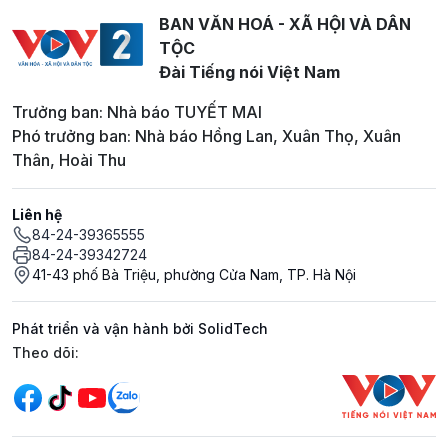
BAN VĂN HOÁ - XÃ HỘI VÀ DÂN
TỘC
Đài Tiếng nói Việt Nam
Trưởng ban: Nhà báo TUYẾT MAI
Phó trưởng ban: Nhà báo Hồng Lan, Xuân Thọ, Xuân
Thân, Hoài Thu
Liên hệ
84-24-39365555
84-24-39342724
41-43 phố Bà Triệu, phường Cửa Nam, TP. Hà Nội
Phát triển và vận hành bởi SolidTech
Mạng xã hội
Theo dõi: