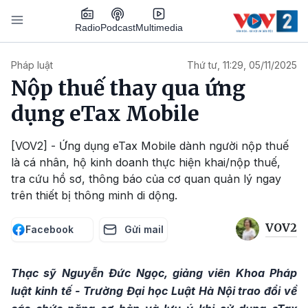
Nhảy đến nội dung
Podcast
Radio
Multimedia
Main navigation
Pháp luật
Thứ tư, 11:29, 05/11/2025
Nộp thuế thay qua ứng
dụng eTax Mobile
[VOV2] - Ứng dụng eTax Mobile dành người nộp thuế
là cá nhân, hộ kinh doanh thực hiện khai/nộp thuế,
tra cứu hồ sơ, thông báo của cơ quan quản lý ngay
trên thiết bị thông minh di dộng.
VOV2
Facebook
Gửi mail
Thạc sỹ Nguyễn Đức Ngọc, giảng viên Khoa Pháp
luật kinh tế - Trường Đại học Luật Hà Nội trao đổi về