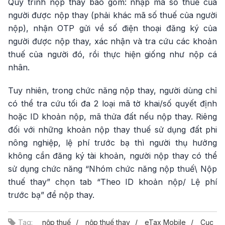
Quy trình nộp thay bao gồm: nhập mã số thuế của
người được nộp thay (phải khác mã số thuế của người
nộp), nhận OTP gửi về số điện thoại đăng ký của
người được nộp thay, xác nhận và tra cứu các khoản
thuế của người đó, rồi thực hiện giống như nộp cá
nhân.
Tuy nhiên, trong chức năng nộp thay, người dùng chỉ
có thể tra cứu tối đa 2 loại mã tờ khai/số quyết định
hoặc ID khoản nộp, mã thửa đất nếu nộp thay. Riêng
đối với những khoản nộp thay thuế sử dụng đất phi
nông nghiệp, lệ phí trước bạ thì người thụ hưởng
không cần đăng ký tài khoản, người nộp thay có thể
sử dụng chức năng “Nhóm chức năng nộp thuế\ Nộp
thuế thay” chọn tab “Theo ID khoản nộp/ Lệ phí
trước bạ” để nộp thay.
Tag:
nộp thuế
nộp thuế thay
eTax Mobile
Cục