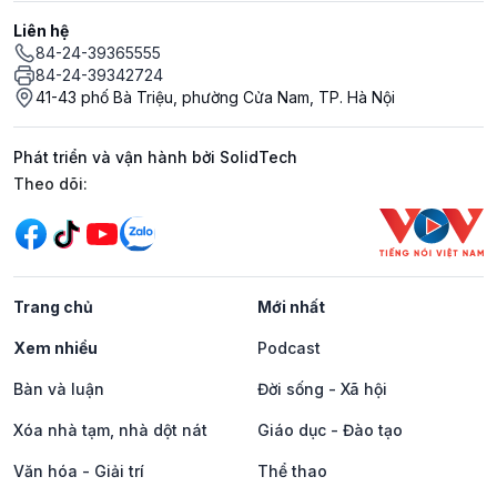
Liên hệ
84-24-39365555
84-24-39342724
41-43 phố Bà Triệu, phường Cửa Nam, TP. Hà Nội
Phát triển và vận hành bởi SolidTech
Mạng xã hội
Theo dõi:
Trang chủ
Mới nhất
Xem nhiều
Podcast
Bàn và luận
Đời sống - Xã hội
Xóa nhà tạm, nhà dột nát
Giáo dục - Đào tạo
Văn hóa - Giải trí
Thể thao