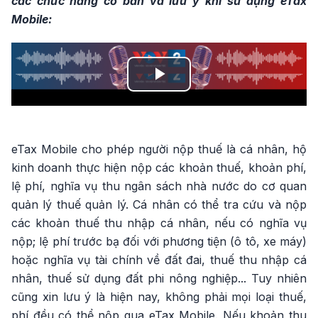
các chức năng cơ bản và lưu ý khi sử dụng eTax
Mobile:
Play
Video
eTax Mobile cho phép người nộp thuế là cá nhân, hộ
kinh doanh thực hiện nộp các khoản thuế, khoản phí,
lệ phí, nghĩa vụ thu ngân sách nhà nước do cơ quan
quản lý thuế quản lý. Cá nhân có thể tra cứu và nộp
các khoản thuế thu nhập cá nhân, nếu có nghĩa vụ
nộp; lệ phí trước bạ đối với phương tiện (ô tô, xe máy)
hoặc nghĩa vụ tài chính về đất đai, thuế thu nhập cá
nhân, thuế sử dụng đất phi nông nghiệp... Tuy nhiên
cũng xin lưu ý là hiện nay, không phải mọi loại thuế,
phí đều có thể nộp qua eTax Mobile. Nếu khoản thu