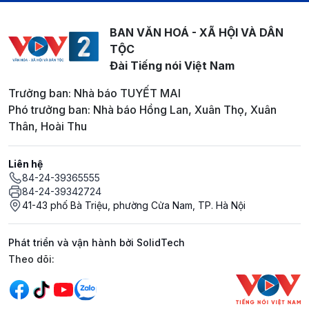
BAN VĂN HOÁ - XÃ HỘI VÀ DÂN
TỘC
Đài Tiếng nói Việt Nam
Trưởng ban: Nhà báo TUYẾT MAI
Phó trưởng ban: Nhà báo Hồng Lan, Xuân Thọ, Xuân
Thân, Hoài Thu
Liên hệ
84-24-39365555
84-24-39342724
41-43 phố Bà Triệu, phường Cửa Nam, TP. Hà Nội
Phát triển và vận hành bởi SolidTech
Mạng xã hội
Theo dõi: