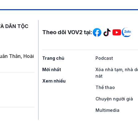
Mạng xã hội
VÀ DÂN TỘC
Theo dõi VOV2 tại:
uân Thân, Hoài
Trang chủ
Podcast
Mới nhất
Xóa nhà tạm, nhà d
nát
Xem nhiều
Thể thao
Chuyện người già
Multimedia