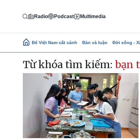
Nhảy đến nội dung
Radio
Podcast
Multimedia
Main navigation
Để Việt Nam cất cánh
Bàn và luận
Đời sống - X
Từ khóa tìm kiếm:
bạn 