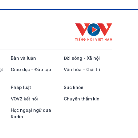
Bàn và luận
Đời sống - Xã hội
ột
Giáo dục - Đào tạo
Văn hóa - Giải trí
Pháp luật
Sức khỏe
VOV2 kết nối
Chuyện thầm kín
Học ngoại ngữ qua
Radio