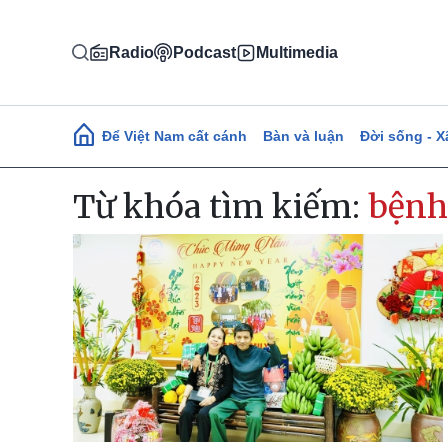
Nhảy đến nội dung
Radio
Podcast
Multimedia
Main navigation
Để Việt Nam cất cánh
Bàn và luận
Đời sống - X
Từ khóa tìm kiếm:
bệnh