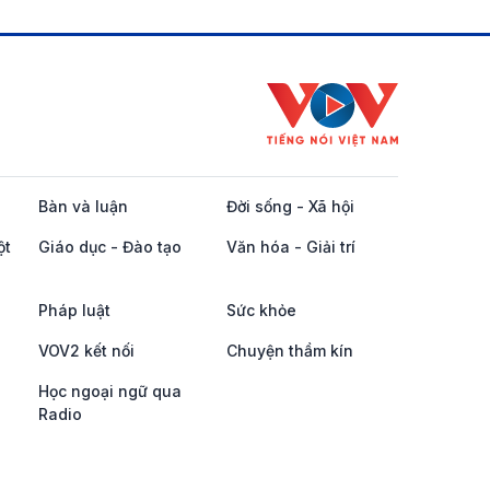
Bàn và luận
Đời sống - Xã hội
ột
Giáo dục - Đào tạo
Văn hóa - Giải trí
Pháp luật
Sức khỏe
VOV2 kết nối
Chuyện thầm kín
Học ngoại ngữ qua
Radio