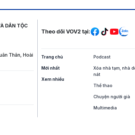
Mạng xã hội
VÀ DÂN TỘC
Theo dõi VOV2 tại:
uân Thân, Hoài
Trang chủ
Podcast
Mới nhất
Xóa nhà tạm, nhà d
nát
Xem nhiều
Thể thao
Chuyện người già
Multimedia