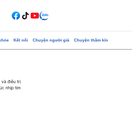
khỏe
Kết nối
Chuyện người già
Chuyện thầm kín
và điều trị
úc nhịp tim