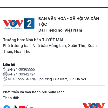
BAN VĂN HOÁ - XÃ HỘI VÀ DÂN
TỘC
Đài Tiếng nói Việt Nam
Trưởng ban: Nhà báo TUYẾT MAI
Phó trưởng ban: Nhà báo Hồng Lan, Xuân Thọ, Xuân
Thân, Hoài Thu
Liên hệ
84-24-39365555
84-24-39342724
41-43 phố Bà Triệu, phường Cửa Nam, TP. Hà Nội
Phát triển và vận hành bởi SolidTech
Mạng xã hội
Theo dõi: