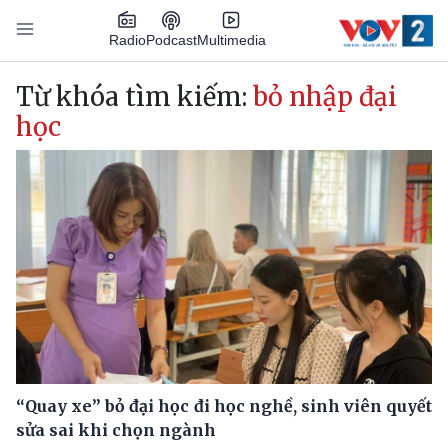
Nhảy đến nội dung
Podcast
Radio
Multimedia
Main navigation
Từ khóa tìm kiếm:
bỏ nhập đại
học
“Quay xe” bỏ đại học đi học nghề, sinh viên quyết
sửa sai khi chọn ngành