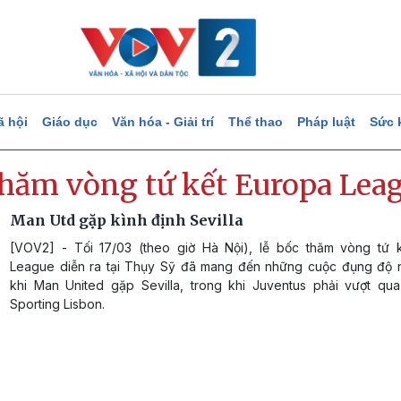
ã hội
Giáo dục
Văn hóa - Giải trí
Thể thao
Pháp luật
Sức 
thăm vòng tứ kết Europa Lea
Man Utd gặp kình định Sevilla
[VOV2] - Tối 17/03 (theo giờ Hà Nội), lễ bốc thăm vòng tứ 
League diễn ra tại Thụy Sỹ đã mang đến những cuộc đụng độ
khi Man United gặp Sevilla, trong khi Juventus phải vượt qua
Sporting Lisbon.