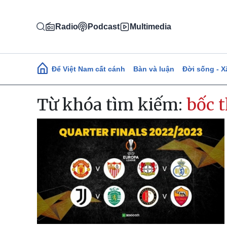
Nhảy đến nội dung
Radio
Podcast
Multimedia
Main navigation
Để Việt Nam cất cánh
Bàn và luận
Đời sống - X
Từ khóa tìm kiếm:
bốc 