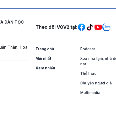
Mạng xã hội
VÀ DÂN TỘC
Theo dõi VOV2 tại:
uân Thân, Hoài
Trang chủ
Podcast
Mới nhất
Xóa nhà tạm, nhà d
nát
Xem nhiều
Thể thao
Chuyện người già
Multimedia