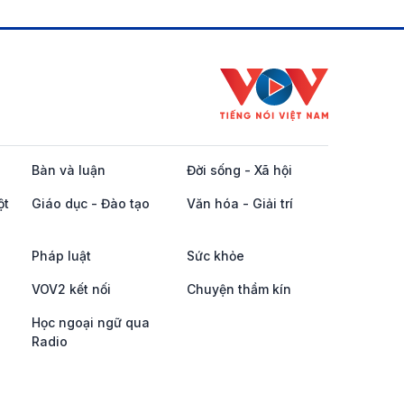
Bàn và luận
Đời sống - Xã hội
ột
Giáo dục - Đào tạo
Văn hóa - Giải trí
Pháp luật
Sức khỏe
VOV2 kết nối
Chuyện thầm kín
Học ngoại ngữ qua
Radio