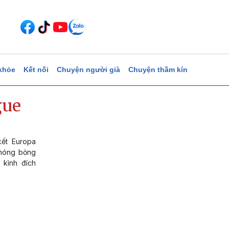
khỏe
Kết nối
Chuyện người già
Chuyện thầm kín
gue
kết Europa
 nóng bỏng
 kình đích