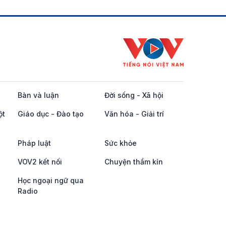
Bàn và luận
Đời sống - Xã hội
ột
Giáo dục - Đào tạo
Văn hóa - Giải trí
Pháp luật
Sức khỏe
VOV2 kết nối
Chuyện thầm kín
Học ngoại ngữ qua
Radio