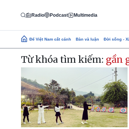
Nhảy đến nội dung
Radio
Podcast
Multimedia
Main navigation
Để Việt Nam cất cánh
Bàn và luận
Đời sống - X
Từ khóa tìm kiếm:
gần 