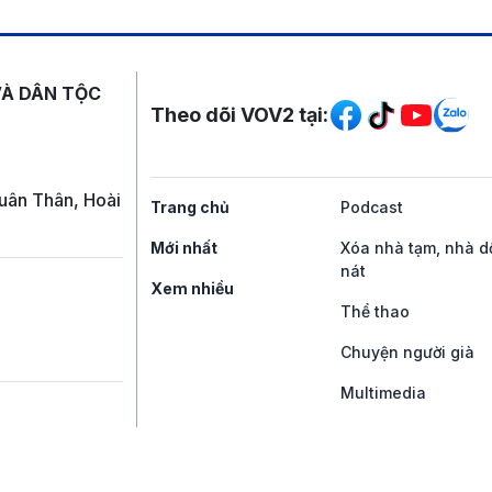
Mạng xã hội
VÀ DÂN TỘC
Theo dõi VOV2 tại:
uân Thân, Hoài
Trang chủ
Podcast
Mới nhất
Xóa nhà tạm, nhà d
nát
Xem nhiều
Thể thao
Chuyện người già
Multimedia