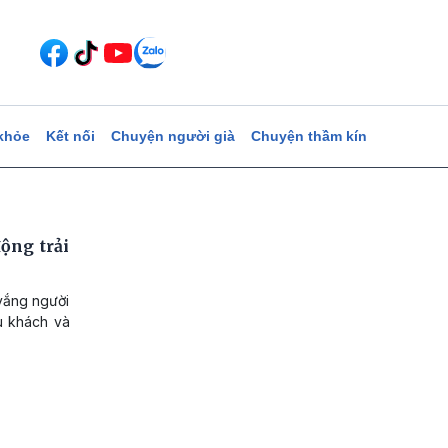
khỏe
Kết nối
Chuyện người già
Chuyện thầm kín
ộng trải
vắng người
du khách và