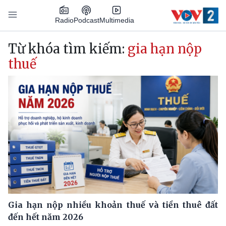
Nhảy đến nội dung
Podcast
Radio
Multimedia
Main navigation
Từ khóa tìm kiếm:
gia hạn nộp
thuế
Gia hạn nộp nhiều khoản thuế và tiền thuê đất
đến hết năm 2026