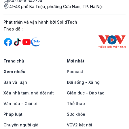
84-24-39342724
41-43 phố Bà Triệu, phường Cửa Nam, TP. Hà Nội
Phát triển và vận hành bởi SolidTech
Mạng xã hội
Theo dõi:
Trang chủ
Mới nhất
Xem nhiều
Podcast
Bàn và luận
Đời sống - Xã hội
Xóa nhà tạm, nhà dột nát
Giáo dục - Đào tạo
Văn hóa - Giải trí
Thể thao
Pháp luật
Sức khỏe
Chuyện người già
VOV2 kết nối