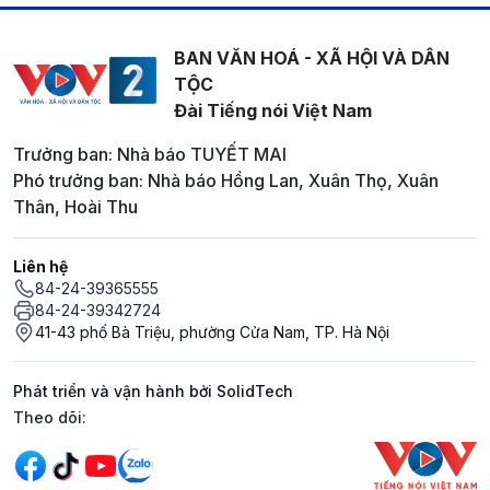
BAN VĂN HOÁ - XÃ HỘI VÀ DÂN
TỘC
Đài Tiếng nói Việt Nam
Trưởng ban: Nhà báo TUYẾT MAI
Phó trưởng ban: Nhà báo Hồng Lan, Xuân Thọ, Xuân
Thân, Hoài Thu
Liên hệ
84-24-39365555
84-24-39342724
41-43 phố Bà Triệu, phường Cửa Nam, TP. Hà Nội
Phát triển và vận hành bởi SolidTech
Mạng xã hội
Theo dõi: