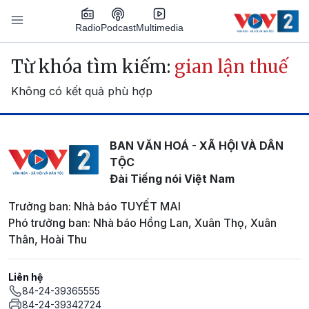
Nhảy đến nội dung
Podcast
Radio
Multimedia
Main navigation
Từ khóa tìm kiếm:
gian lận thuế
Không có kết quả phù hợp
BAN VĂN HOÁ - XÃ HỘI VÀ DÂN
TỘC
Đài Tiếng nói Việt Nam
Trưởng ban: Nhà báo TUYẾT MAI
Phó trưởng ban: Nhà báo Hồng Lan, Xuân Thọ, Xuân
Thân, Hoài Thu
Liên hệ
84-24-39365555
84-24-39342724