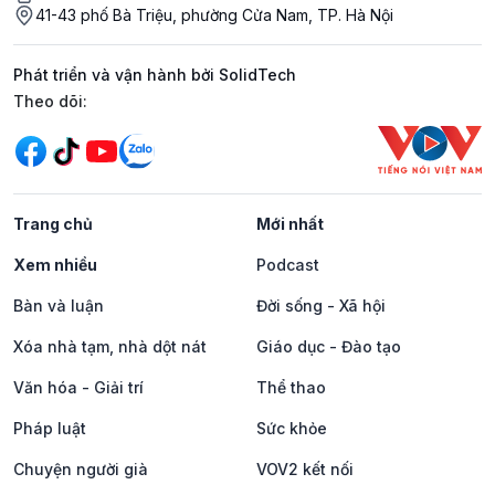
41-43 phố Bà Triệu, phường Cửa Nam, TP. Hà Nội
Phát triển và vận hành bởi SolidTech
Mạng xã hội
Theo dõi:
Trang chủ
Mới nhất
Xem nhiều
Podcast
Bàn và luận
Đời sống - Xã hội
Xóa nhà tạm, nhà dột nát
Giáo dục - Đào tạo
Văn hóa - Giải trí
Thể thao
Pháp luật
Sức khỏe
Chuyện người già
VOV2 kết nối