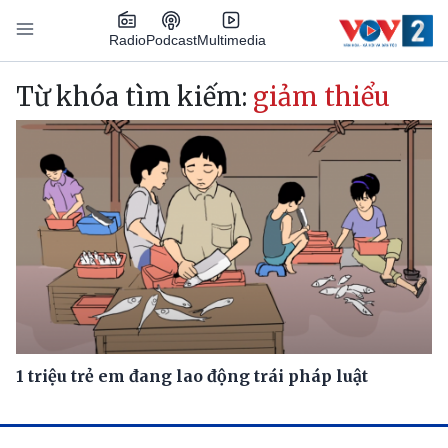
Nhảy đến nội dung
Podcast
Radio
Multimedia
Main navigation
Từ khóa tìm kiếm:
giảm thiểu
1 triệu trẻ em đang lao động trái pháp luật