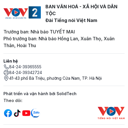
BAN VĂN HOÁ - XÃ HỘI VÀ DÂN
TỘC
Đài Tiếng nói Việt Nam
Trưởng ban: Nhà báo TUYẾT MAI
Phó trưởng ban: Nhà báo Hồng Lan, Xuân Thọ, Xuân
Thân, Hoài Thu
Liên hệ
84-24-39365555
84-24-39342724
41-43 phố Bà Triệu, phường Cửa Nam, TP. Hà Nội
Phát triển và vận hành bởi SolidTech
Mạng xã hội
Theo dõi: