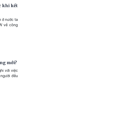
 khi kết
n ở nước ta
TW về công
ống mới?
hi với việc
i người đều