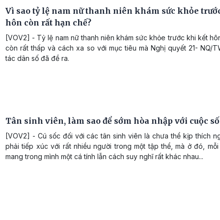
Vì sao tỷ lệ nam nữ thanh niên khám sức khỏe trước
hôn còn rất hạn chế?
[VOV2] - Tỷ lệ nam nữ thanh niên khám sức khỏe trước khi kết hô
còn rất thấp và cách xa so với mục tiêu mà Nghị quyết 21- NQ/
tác dân số đã đề ra.
Tân sinh viên, làm sao để sớm hòa nhập với cuộc s
[VOV2] - Cú sốc đối với các tân sinh viên là chưa thể kịp thích ng
phải tiếp xúc với rất nhiều người trong một tập thể, mà ở đó, mỗ
mang trong mình một cá tính lẫn cách suy nghĩ rất khác nhau...