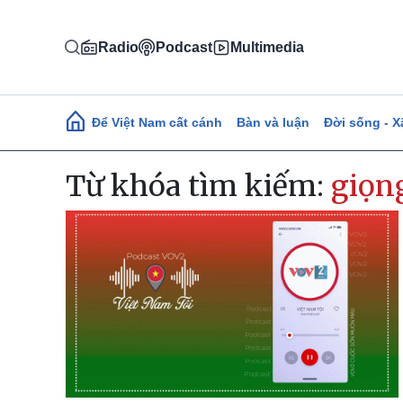
Nhảy đến nội dung
Radio
Podcast
Multimedia
Main navigation
Để Việt Nam cất cánh
Bàn và luận
Đời sống - X
Từ khóa tìm kiếm:
giọn