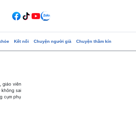
khỏe
Kết nối
Chuyện người già
Chuyện thầm kín
, giáo viên
 không sai
ững cụm phụ