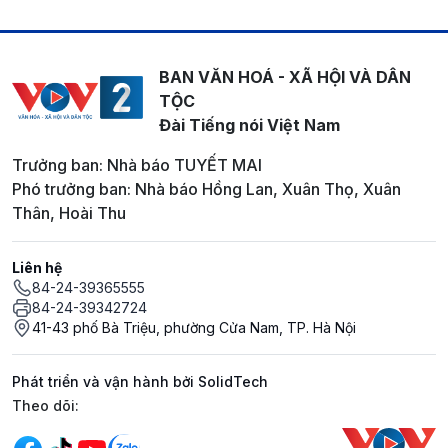
BAN VĂN HOÁ - XÃ HỘI VÀ DÂN
TỘC
Đài Tiếng nói Việt Nam
Trưởng ban: Nhà báo TUYẾT MAI
Phó trưởng ban: Nhà báo Hồng Lan, Xuân Thọ, Xuân
Thân, Hoài Thu
Liên hệ
84-24-39365555
84-24-39342724
41-43 phố Bà Triệu, phường Cửa Nam, TP. Hà Nội
Phát triển và vận hành bởi SolidTech
Mạng xã hội
Theo dõi: