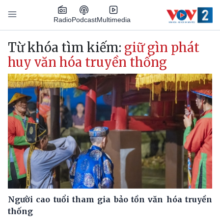
Nhảy đến nội dung
Podcast
Radio
Multimedia
Main navigation
Từ khóa tìm kiếm:
giữ gìn phát
huy văn hóa truyền thống
Người cao tuổi tham gia bảo tồn văn hóa truyền
thống